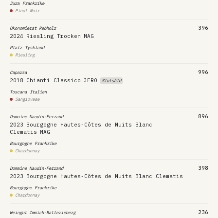
Jura
Frankrike
Pinot Noir
396
Ökonomierat Rebholz
2024
Riesling Trocken
MAG
Pfalz
Tyskland
Riesling
996
Caparsa
2018
Chianti Classico
JERO
Slutsåld
Toscana
Italien
Sangiovese
896
Domaine Naudin-Ferrand
2023
Bourgogne Hautes-Côtes de Nuits Blanc
Clematis
MAG
Bourgogne
Frankrike
Chardonnay
398
Domaine Naudin-Ferrand
2023
Bourgogne Hautes-Côtes de Nuits Blanc Clematis
Bourgogne
Frankrike
Chardonnay
236
Weingut Immich-Batterieberg