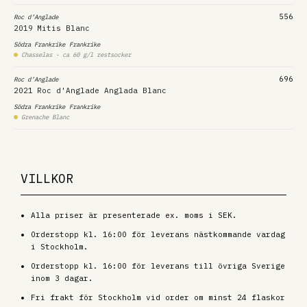
556
Roc d’Anglade
2019
Mitis Blanc
Södra Frankrike
Frankrike
Chasselas - ca 60 g/l restsocker
696
Roc d’Anglade
2021
Roc d'Anglade Anglada Blanc
Södra Frankrike
Frankrike
Grenache Blanc
VILLKOR
Alla priser är presenterade ex. moms i SEK.
Orderstopp kl. 16:00 för leverans nästkommande vardag
i Stockholm.
Orderstopp kl. 16:00 för leverans till övriga Sverige
inom 3 dagar.
Fri frakt för Stockholm vid order om minst 24 flaskor