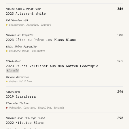
346
Phelan Farm & Rajat Parr
2023
Autrement White
Kalifornien
USA
Chardonnay, Jacquère, Gringet
186
Domaine du Trapadis
2023
Côtes du Rhône Les Plans Blanc
Södra Rhône
Frankrike
Grenache Blanc, Clairette
262
Nikolaihof
2023
Grüner Veltliner Aus den Gärten Federspiel
Slutsåld
Wachau
Österrike
Grüner Veltliner
296
Antoniotti
2019
Bramaterra
Piemonte
Italien
Nebbiolo, Croatina, Vespolina, Bonarda
298
Domaine Jean-Philippe Padié
2022
Milouise Blanc