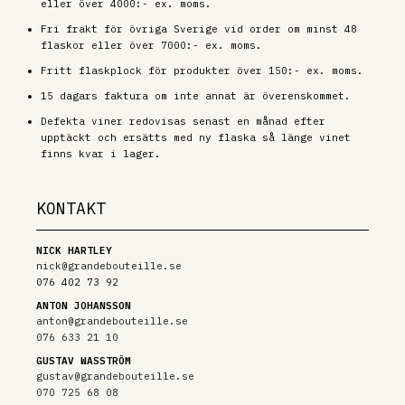
eller över 4000:- ex. moms.
Fri frakt för övriga Sverige vid order om minst 48
flaskor eller över 7000:- ex. moms.
Fritt flaskplock för produkter över 150:- ex. moms.
15 dagars faktura om inte annat är överenskommet.
Defekta viner redovisas senast en månad efter
upptäckt och ersätts med ny flaska så länge vinet
finns kvar i lager.
KONTAKT
NICK HARTLEY
nick@grandebouteille.se
076 402 73 92
ANTON JOHANSSON
anton@grandebouteille.se
076 633 21 10
GUSTAV WASSTRÖM
gustav@grandebouteille.se
070 725 68 08