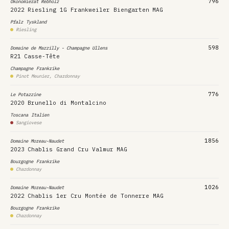
796
Ökonomierat Rebholz
2022
Riesling 1G Frankweiler Biengarten
MAG
Pfalz
Tyskland
Riesling
598
Domaine de Marzilly - Champagne Ullens
R21
Casse-Tête
Champagne
Frankrike
Pinot Meunier, Chardonnay
776
Le Potazzine
2020
Brunello di Montalcino
Toscana
Italien
Sangiovese
1856
Domaine Moreau-Naudet
2023
Chablis Grand Cru Valmur
MAG
Bourgogne
Frankrike
Chardonnay
1026
Domaine Moreau-Naudet
2022
Chablis 1er Cru Montée de Tonnerre MAG
Bourgogne
Frankrike
Chardonnay