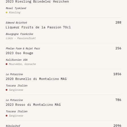
2023
Riesling Briedeler Herzchen
Mosel
Tyskland
Riesling
288
Edmond Briottet
Liqueur Fruits de la Passion
70cl
Bourgogne
Frankrike
Likör - Passionsfrukt
256
Phelan Farm & Rajat Parr
2023
Oso Rouge
Kalifornien
USA
Mourvèdre, Grenache
1856
Le Potazzine
2020
Brunello di Montalcino
MAG
Toscana
Italien
Sangiovese
786
Le Potazzine
2023
Rosso di Montalcino
MAG
Toscana
Italien
Sangiovese
2096
Nikolaihof