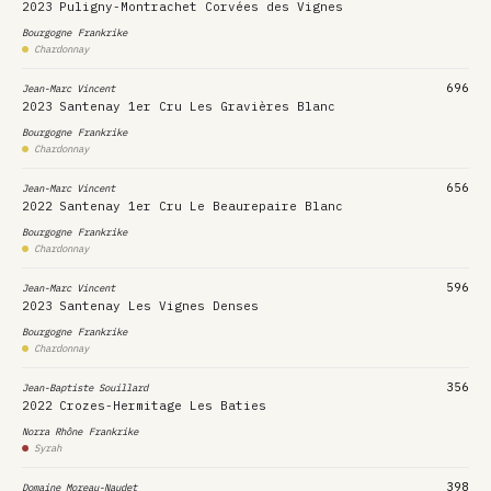
2023
Puligny-Montrachet Corvées des Vignes
Bourgogne
Frankrike
Chardonnay
696
Jean-Marc Vincent
2023
Santenay 1er Cru Les Gravières Blanc
Bourgogne
Frankrike
Chardonnay
656
Jean-Marc Vincent
2022
Santenay 1er Cru Le Beaurepaire Blanc
Bourgogne
Frankrike
Chardonnay
596
Jean-Marc Vincent
2023
Santenay Les Vignes Denses
Bourgogne
Frankrike
Chardonnay
356
Jean-Baptiste Souillard
2022
Crozes-Hermitage Les Baties
Norra Rhône
Frankrike
Syrah
398
Domaine Moreau-Naudet