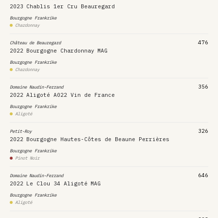
2023
Chablis 1er Cru Beauregard
Bourgogne
Frankrike
Chardonnay
476
Château de Beauregard
2022
Bourgogne Chardonnay
MAG
Bourgogne
Frankrike
Chardonnay
356
Domaine Naudin-Ferrand
2022
Aligoté A022 Vin de France
Bourgogne
Frankrike
Aligoté
326
Petit-Roy
2022
Bourgogne Hautes-Côtes de Beaune Perrières
Bourgogne
Frankrike
Pinot Noir
646
Domaine Naudin-Ferrand
2022
Le Clou 34 Aligoté
MAG
Bourgogne
Frankrike
Aligoté