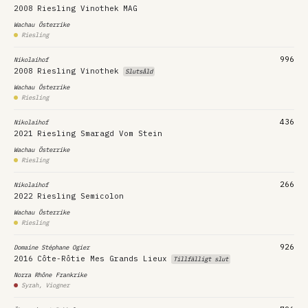
2008
Riesling Vinothek
MAG
Wachau
Österrike
Riesling
996
Nikolaihof
2008
Riesling Vinothek
Slutsåld
Wachau
Österrike
Riesling
436
Nikolaihof
2021
Riesling Smaragd Vom Stein
Wachau
Österrike
Riesling
266
Nikolaihof
2022
Riesling Semicolon
Wachau
Österrike
Riesling
926
Domaine Stéphane Ogier
2016
Côte-Rôtie Mes Grands Lieux
Tillfälligt slut
Norra Rhône
Frankrike
Syrah, Viogner