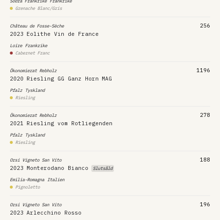
Södra Frankrike
Frankrike
Grenache Blanc/Gris
256
Château de Fosse-Sèche
2023
Eolithe Vin de France
Loire
Frankrike
Cabernet Franc
1196
Ökonomierat Rebholz
2020
Riesling GG Ganz Horn
MAG
Pfalz
Tyskland
Riesling
278
Ökonomierat Rebholz
2021
Riesling vom Rotliegenden
Pfalz
Tyskland
Riesling
188
Orsi Vigneto San Vito
2023
Monterodano Bianco
Slutsåld
Emilia-Romagna
Italien
Pignoletto
196
Orsi Vigneto San Vito
2023
Arlecchino Rosso