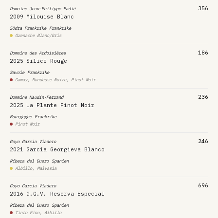
356
Domaine Jean-Philippe Padié
2009
Milouise Blanc
Södra Frankrike
Frankrike
Grenache Blanc/Gris
186
Domaine des Ardoisières
2025
Silice Rouge
Savoie
Frankrike
Gamay, Mondeuse Noire, Pinot Noir
236
Domaine Naudin-Ferrand
2025
La Plante Pinot Noir
Bourgogne
Frankrike
Pinot Noir
246
Goyo Garcia Viadero
2021
García Georgieva Blanco
Ribera del Duero
Spanien
Albillo, Malvasia
696
Goyo Garcia Viadero
2016
G.G.V. Reserva Especial
Ribera del Duero
Spanien
Tinto Fino, Albillo