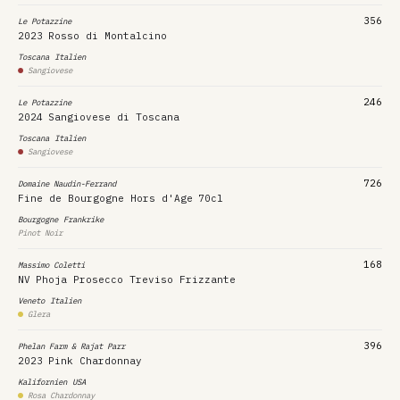
356
Le Potazzine
2023
Rosso di Montalcino
Toscana
Italien
Sangiovese
246
Le Potazzine
2024
Sangiovese di Toscana
Toscana
Italien
Sangiovese
726
Domaine Naudin-Ferrand
Fine de Bourgogne Hors d'Age
70cl
Bourgogne
Frankrike
Pinot Noir
168
Massimo Coletti
NV
Phoja Prosecco Treviso Frizzante
Veneto
Italien
Glera
396
Phelan Farm & Rajat Parr
2023
Pink Chardonnay
Kalifornien
USA
Rosa Chardonnay