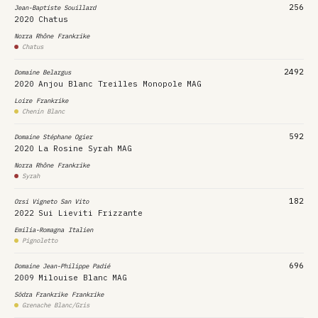
256
Jean-Baptiste Souillard
2020
Chatus
Norra Rhône
Frankrike
Chatus
2492
Domaine Belargus
2020
Anjou Blanc Treilles Monopole
MAG
Loire
Frankrike
Chenin Blanc
592
Domaine Stéphane Ogier
2020
La Rosine Syrah
MAG
Norra Rhône
Frankrike
Syrah
182
Orsi Vigneto San Vito
2022
Sui Lieviti Frizzante
Emilia-Romagna
Italien
Pignoletto
696
Domaine Jean-Philippe Padié
2009
Milouise Blanc
MAG
Södra Frankrike
Frankrike
Grenache Blanc/Gris