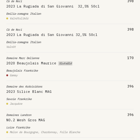
398
Cà de Noci
2023
La Rugiada di San Giovanni
32,5% 50cl
Emilia-romagna
Italien
Valnötslikör
398
Cà de Noci
2023
La Rugiada di San Giovanni
32,5% 50cl
Emilia-romagna
Italien
Valnöt
170
Domaine Marc Delienne
2020
Beaujolais Maurice
Slutsåld
Beaujolais
Frankrike
Gamay
396
Domaine des Ardoisières
2023
Silice Blanc
MAG
Savoie
Frankrike
Jacquère
396
Domaines Landron
NO.2
Wesh Gros
MAG
Loire
Frankrike
Melon de Bourgogne, Chardonnay, Folle Blanche