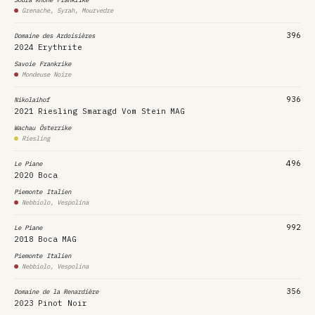
Grenache, Syrah, Mourvedre
396
Domaine des Ardoisières
2024
Erythrite
Savoie
Frankrike
Mondeuse Noire
936
Nikolaihof
2021
Riesling Smaragd Vom Stein
MAG
Wachau
Österrike
Riesling
496
Le Piane
2020
Boca
Piemonte
Italien
Nebbiolo, Vespolina
992
Le Piane
2018
Boca
MAG
Piemonte
Italien
Nebbiolo, Vespolina
356
Domaine de la Renardière
2023
Pinot Noir