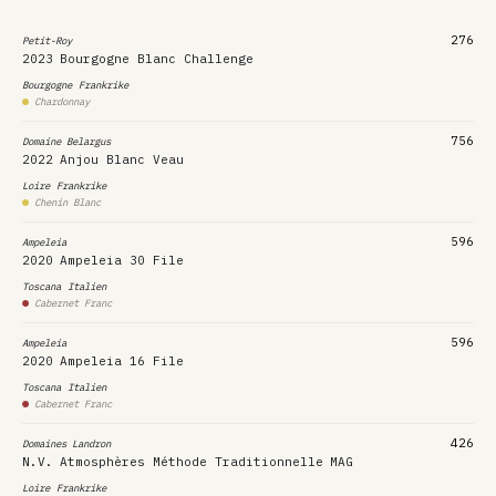
276
Petit-Roy
2023
Bourgogne Blanc Challenge
Bourgogne
Frankrike
Chardonnay
756
Domaine Belargus
2022
Anjou Blanc Veau
Loire
Frankrike
Chenin Blanc
596
Ampeleia
2020
Ampeleia 30 File
Toscana
Italien
Cabernet Franc
596
Ampeleia
2020
Ampeleia 16 File
Toscana
Italien
Cabernet Franc
426
Domaines Landron
N.V.
Atmosphères Méthode Traditionnelle
MAG
Loire
Frankrike