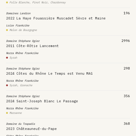
Folle Blanche, Pinot Noir, Chardonnay
196
Domaines Landron
2022
La Haye Fouassière Muscadet Sèvre et Maine
Loire
Frankrike
Melon de Bourgogne
2996
Domaine Stéphane Ogier
2011
Côte-Rôtie Lancement
Norra Rhône
Frankrike
Syrah
298
Domaine Stéphane Ogier
2024
Côtes du Rhône Le Temps est Venu
MAG
Norra Rhône
Frankrike
Syrah, Grenache
356
Domaine Stéphane Ogier
2024
Saint-Joseph Blanc Le Passage
Norra Rhône
Frankrike
Marsanne
368
Domaine du Trapadis
2023
Châteauneuf-du-Pape
Södra Rhône
Frankrike