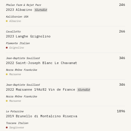
246
Phelan Farm & Rajat Parr
2023
Albarino
Slutsåld
Kalifornien
USA
Albarino
266
Cavallotto
2023
Langhe Grignolino
Piemonte
Italien
Grignolino
346
Jean-Baptiste Souillard
2022
Saint-Joseph Blanc Le Chavanat
Norra Rhône
Frankrike
Marsanne
346
Jean-Baptiste Souillard
2022
Marsanne 19Ar82 Vin de France
Slutsåld
Norra Rhône
Frankrike
Marsanne
1896
Le Potazzine
2019
Brunello di Montalcino Riserva
Toscana
Italien
Sangiovese