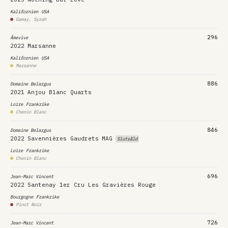
Kalifornien
USA
Gamay, Syrah
296
Âmevive
2022
Marsanne
Kalifornien
USA
Marsanne
886
Domaine Belargus
2021
Anjou Blanc Quarts
Loire
Frankrike
Chenin Blanc
846
Domaine Belargus
2022
Savennières Gaudrets
MAG
Slutsåld
Loire
Frankrike
Chenin Blanc
696
Jean-Marc Vincent
2022
Santenay 1er Cru Les Gravières Rouge
Bourgogne
Frankrike
Pinot Noir
726
Jean-Marc Vincent