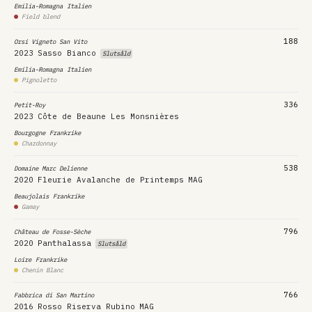
Emilia-Romagna
Italien
Field blend
188
Orsi Vigneto San Vito
2023
Sasso Bianco
Slutsåld
Emilia-Romagna
Italien
Pignoletto
336
Petit-Roy
2023
Côte de Beaune Les Monsnières
Bourgogne
Frankrike
Chardonnay
538
Domaine Marc Delienne
2020
Fleurie Avalanche de Printemps
MAG
Beaujolais
Frankrike
Gamay
796
Château de Fosse-Sèche
2020
Panthalassa
Slutsåld
Loire
Frankrike
Chenin Blanc
766
Fabbrica di San Martino
2016
Rosso Riserva Rubino
MAG