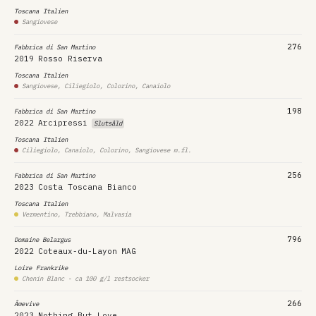
Toscana
Italien
Sangiovese
276
Fabbrica di San Martino
2019
Rosso Riserva
Toscana
Italien
Sangiovese, Ciliegiolo, Colorino, Canaiolo
198
Fabbrica di San Martino
2022
Arcipressi
Slutsåld
Toscana
Italien
Ciliegiolo, Canaiolo, Colorino, Sangiovese m.fl.
256
Fabbrica di San Martino
2023
Costa Toscana Bianco
Toscana
Italien
Vermentino, Trebbiano, Malvasia
796
Domaine Belargus
2022
Coteaux-du-Layon
MAG
Loire
Frankrike
Chenin Blanc - ca 100 g/l restsocker
266
Âmevive
2023
Nothing But Love