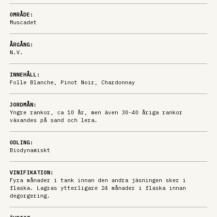
OMRÅDE:
Muscadet
ÅRGÅNG:
N.V.
INNEHÅLL:
Folle Blanche, Pinot Noir, Chardonnay
JORDMÅN:
Yngre rankor, ca 10 år, men även 30-40 åriga rankor
växandes på sand och lera.
ODLING:
Biodynamiskt
VINIFIKATION:
Fyra månader i tank innan den andra jäsningen sker i
flaska. Lagras ytterligare 24 månader i flaska innan
degorgering.