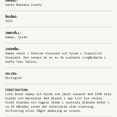
OMRÅDE:
Santa Barbara County
ÅRGÅNG:
2023
INNEHÅLL:
Gamay, Syrah
JORDMÅN:
Gamay växer i Sokrian Vineyard och Syrah i Coquelicot
Vineyard. Den senare är en av de svalaste vingårdarna i
Santa Ynez Valley.
ODLING:
Ekologisk
VINIFIKATION:
Lika delar Gamay och Syrah som jäser separat med 100% hela
klasar och macererar med skalen i upp till tre veckor.
Vinet blandas och lagras sedan i neutrala franska ekfat i
ca 18 månader innan det buteljeras utan klarning,
filtrering eller någon addering av svavel.