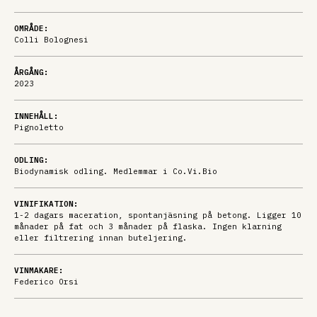
OMRÅDE:
Colli Bolognesi
ÅRGÅNG:
2023
INNEHÅLL:
Pignoletto
ODLING:
Biodynamisk odling. Medlemmar i Co.Vi.Bio
VINIFIKATION:
1-2 dagars maceration, spontanjäsning på betong. Ligger 10
månader på fat och 3 månader på flaska. Ingen klarning
eller filtrering innan buteljering.
VINMAKARE:
Federico Orsi