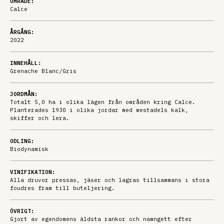
OMRÅDE:
Calce
ÅRGÅNG:
2022
INNEHÅLL:
Grenache Blanc/Gris
JORDMÅN:
Totalt 5,0 ha i olika lägen från områden kring Calce.
Planterades 1930 i olika jordar med mestadels kalk,
skiffer och lera.
ODLING:
Biodynamisk
VINIFIKATION:
Alla druvor pressas, jäser och lagras tillsammans i stora
foudres fram till buteljering.
ÖVRIGT:
Gjort av egendomens äldsta rankor och namngett efter