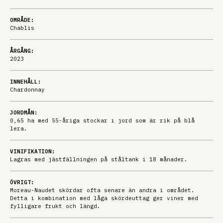
OMRÅDE:
Chablis
ÅRGÅNG:
2023
INNEHÅLL:
Chardonnay
JORDMÅN:
0,65 ha med 55-åriga stockar i jord som är rik på blå
lera.
VINIFIKATION:
Lagras med jästfällningen på ståltank i 18 månader.
ÖVRIGT:
Moreau-Naudet skördar ofta senare än andra i området.
Detta i kombination med låga skördeuttag ger viner med
fylligare frukt och längd.