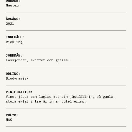
OMRÅDE:
Mautern
ÅRGÅNG:
2021
INNEHÅLL:
Riesling
JORDMÅN:
Lössjordar, skiffer och gneiss.
ODLING:
Biodynamisk
VINIFIKATION:
Vinet jäser och lagras med sin jästfällning på gamla,
stora ekfat i tre år innan buteljering.
VOLYM:
MAG