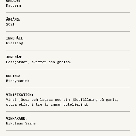
OMRÅDE:
Mautern
ÅRGÅNG:
2021
INNEHÅLL:
Riesling
JORDMÅN:
Lössjordar, skiffer och gneiss.
ODLING:
Biodynamisk
VINIFIKATION:
Vinet jäser och lagras med sin jästfällning på gamla,
stora ekfat i tre år innan buteljering.
VINMAKARE:
Nikolaus Saahs