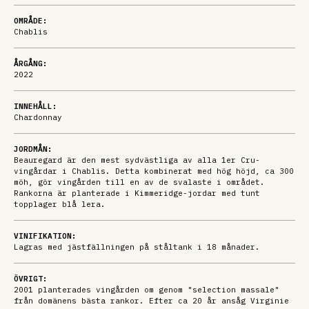
OMRÅDE:
Chablis
ÅRGÅNG:
2022
INNEHÅLL:
Chardonnay
JORDMÅN:
Beauregard är den mest sydvästliga av alla 1er Cru-
vingårdar i Chablis. Detta kombinerat med hög höjd, ca 300
möh, gör vingården till en av de svalaste i området.
Rankorna är planterade i Kimmeridge-jordar med tunt
topplager blå lera.
VINIFIKATION:
Lagras med jästfällningen på ståltank i 18 månader.
ÖVRIGT:
2001 planterades vingården om genom "selection massale"
från domänens bästa rankor. Efter ca 20 år ansåg Virginie