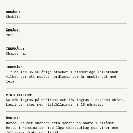
OMRÅDE:
Chablis
ÅRGÅNG:
2023
INNEHÅLL:
Chardonnay
JORDMÅN:
1,7 ha med 35-50 åriga stockar i Kimmeridge-kalkstenen,
vilket ger ett poröst jordlager som är uppblandat med
lera.
VINIFIKATION:
Ca 65% lagras på ståltank och 35% lagras i använda ekfat.
Lagringen sker med jästfällningen i 18 månader.
ÖVRIGT:
Moreau-Naudet skördar ofta senare än andra i området.
Detta i kombination med låga skördeuttag ger viner med
fylligare frukt och längd.