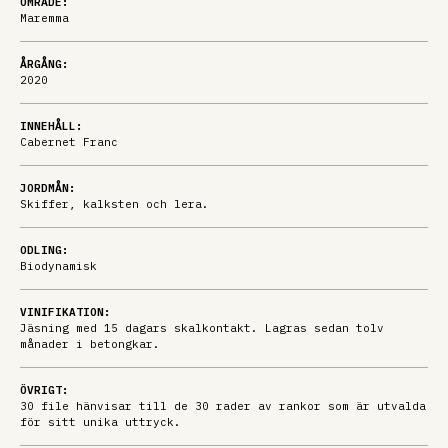
OMRÅDE:
Maremma
ÅRGÅNG:
2020
INNEHÅLL:
Cabernet Franc
JORDMÅN:
Skiffer, kalksten och lera.
ODLING:
Biodynamisk
VINIFIKATION:
Jäsning med 15 dagars skalkontakt. Lagras sedan tolv
månader i betongkar.
ÖVRIGT:
30 file hänvisar till de 30 rader av rankor som är utvalda
för sitt unika uttryck.