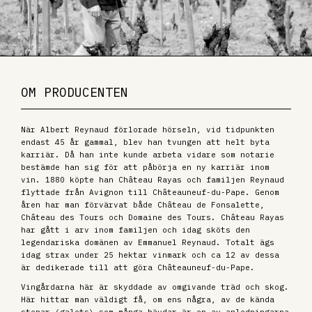
OM PRODUCENTEN
När Albert Reynaud förlorade hörseln, vid tidpunkten
endast 45 år gammal, blev han tvungen att helt byta
karriär. Då han inte kunde arbeta vidare som notarie
bestämde han sig för att påbörja en ny karriär inom
vin. 1880 köpte han Château Rayas och familjen Reynaud
flyttade från Avignon till Châteauneuf-du-Pape. Genom
åren har man förvärvat både Château de Fonsalette,
Château des Tours och Domaine des Tours. Château Rayas
har gått i arv inom familjen och idag sköts den
legendariska domänen av Emmanuel Reynaud. Totalt ägs
idag strax under 25 hektar vinmark och ca 12 av dessa
är dedikerade till att göra Châteauneuf-du-Pape.
Vingårdarna här är skyddade av omgivande träd och skog.
Här hittar man väldigt få, om ens några, av de kända