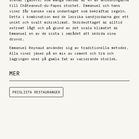
stenar (galets) som många hävdar är en av anledningarna
till Châteaneuf-du-Papes storhet. Emmanuel och hans
viner får kanske vara undantaget som bekräftar regeln.
Detta i kombination med de lerrika sandjordarna ger ett
unikt och svalt mikroklimat. Skördeuttaget är alltid
extremt lågt och på grund av det svala klimatet är
Emmanuel en av de sista i området att skörda sina
druvor.
Emmanuel Reynaud använder sig av traditionella metoder.
Alla viner jäser på en mix av cement och trä och
lagringen sker på gamla fat av varierande storlek.
MER
PRISLISTA RESTAURANGER