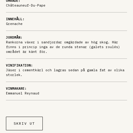
OMRÅDE:
Châteauneuf-Du-Pape
INNEHÅLL:
Grenache
JORDMÅN:
Rankorna växer i sandjordar omgärdade av hög skog. Här
finns i princip inga av de runda stenar (galets roulés)
området är känt för.
VINIFIKATION:
Jäser i cementkärl och lagras sedan på gamla fat av olika
storlek.
VINMAKARE:
Emmanuel Reynaud
SKRIV UT