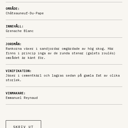
OMRÅDE:
Châteauneuf-Du-Pape
INNEHÅLL:
Grenache Blanc
JORDMÅN:
Rankorna växer i sandjordar omgärdade av hög skog. Här
finns i princip inga av de runda stenar (galets roulés)
området är känt för.
VINIFIKATION:
Jäser i cementkärl och lagras sedan på gamla fat av olika
storlek.
VINMAKARE:
Emmanuel Reynaud
SKRIV UT