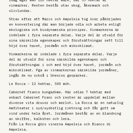
Idag äger man 120 hektar mark, där 35 hektar är
vinmarker. Resten består utav skog, åkermark och
olivlundar.
Strax efter att Marco och Ampeleia tog över påbörjades
en konvertering där man började odla och arbeta enligt
ekologiska och biodynamiska principer. Vinmarkerna är
indelade i fyra separata delar. Varje del är utvald för
sina särskilda egenskaper och förutsättningar sett till
höjd över havet, jordmån och mikroklimat.
Vinmarkerna är indelade i fyra separata delar. Varje
del är utvald för sina särskilda egenskaper och
förutsättningar i och med höjd över havet, jordmån och
mikroklimat. Pga av vinmarkernas särskilda jordmåner,
ingår de nu också i Unescos geoparker.
Le Rocca – 12 hektar, 500 möh.
Cabernet Francs kungadöme. Här odlas 7 hektar med
enbart Cabernet Franc och resten är uppdelat mellan
diverse vita druvor och merlot. La Rocca är en naturlig
Amfiteater i syd/sydöstlig riktning och får gott om
vind under hela året. Jordmånen består av en blandning
av skiffer, kalksten och lera.
Från La Rocca görs vinerna Ampeleia och Bianco di
Ampeleia.