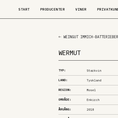
START
PRODUCENTER
VINER
PRIVATKUN
WEINGUT IMMICH-BATTERIEBE
WERMUT
TYP:
Starkvin
LAND:
Tyskland
REGION:
Mosel
OMRÅDE:
Enkirch
ÅRGÅNG:
2018