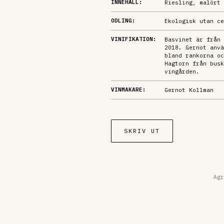
INNEHÅLL:
Riesling, malört 
ODLING:
Ekologisk utan ce
VINIFIKATION:
Basvinet är från 
2018. Gernot anvä
bland rankorna oc
Hagtorn från busk
vingården.
VINMAKARE:
Gernot Kollman
SKRIV UT
Agr