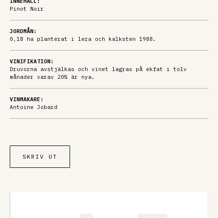
INNEHÅLL:
Pinot Noir
JORDMÅN:
0,18 ha planterat i lera och kalksten 1988.
VINIFIKATION:
Druvorna avstjälkas och vinet lagras på ekfat i tolv
månader varav 20% är nya.
VINMAKARE:
Antoine Jobard
SKRIV UT