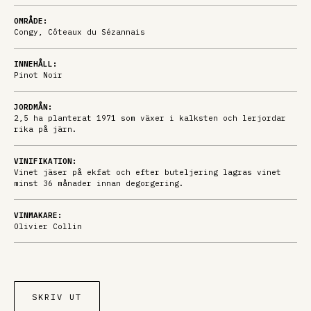
OMRÅDE:
Congy, Côteaux du Sézannais
INNEHÅLL:
Pinot Noir
JORDMÅN:
2,5 ha planterat 1971 som växer i kalksten och lerjordar
rika på järn.
VINIFIKATION:
Vinet jäser på ekfat och efter buteljering lagras vinet
minst 36 månader innan degorgering.
VINMAKARE:
Olivier Collin
SKRIV UT