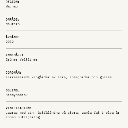
REGION:
Wachau
OMRÅDE:
Mautern
ÅRGÅNG:
2012
INNEHÅLL:
Grüner Veltliner
JORDMÅN:
Terrasserade vingårdar av lera, lössjordar och gneiss.
ODLING:
Biodynamisk
VINIFIKATION:
Lagras med sin jästfällning på stora, gamla fat i elva år
innan buteljering.