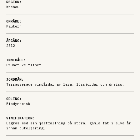
REGION:
Wachau
OMRÅDE:
Mautern
ÅRGÅNG:
2012
INNEHÅLL:
Grüner Veltliner
JORDMÅN:
Terrasserade vingårdar av lera, lössjordar och gneiss.
ODLING:
Biodynamisk
VINIFIKATION:
Lagras med sin jästfällning på stora, gamla fat i elva år
innan buteljering.