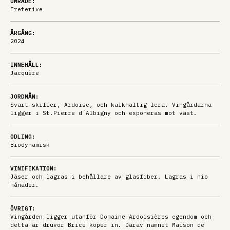
OMRÅDE:
Freterive
ÅRGÅNG:
2024
INNEHÅLL:
Jacquère
JORDMÅN:
Svart skiffer, Ardoise, och kalkhaltig lera. Vingårdarna
ligger i St.Pierre d´Albigny och exponeras mot väst.
ODLING:
Biodynamisk
VINIFIKATION:
Jäser och lagras i behållare av glasfiber. Lagras i nio
månader.
ÖVRIGT:
Vingården ligger utanför Domaine Ardoisières egendom och
detta är druvor Brice köper in. Därav namnet Maison de