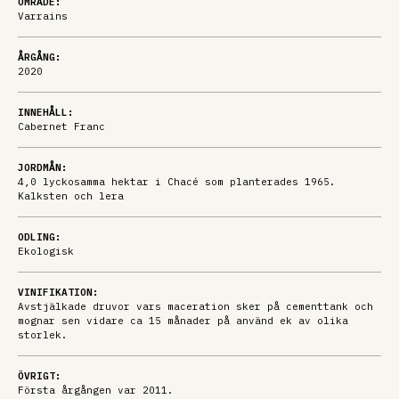
OMRÅDE:
Varrains
ÅRGÅNG:
2020
INNEHÅLL:
Cabernet Franc
JORDMÅN:
4,0 lyckosamma hektar i Chacé som planterades 1965.
Kalksten och lera
ODLING:
Ekologisk
VINIFIKATION:
Avstjälkade druvor vars maceration sker på cementtank och
mognar sen vidare ca 15 månader på använd ek av olika
storlek.
ÖVRIGT:
Första årgången var 2011.