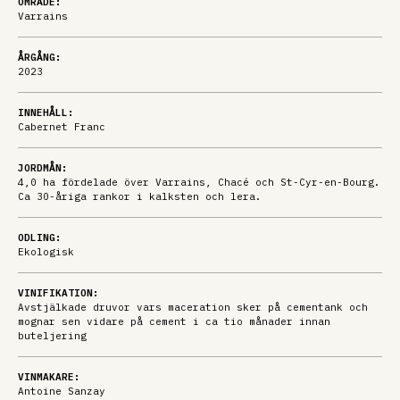
OMRÅDE:
Varrains
ÅRGÅNG:
2023
INNEHÅLL:
Cabernet Franc
JORDMÅN:
4,0 ha fördelade över Varrains, Chacé och St-Cyr-en-Bourg.
Ca 30-åriga rankor i kalksten och lera.
ODLING:
Ekologisk
VINIFIKATION:
Avstjälkade druvor vars maceration sker på cementank och
mognar sen vidare på cement i ca tio månader innan
buteljering
VINMAKARE:
Antoine Sanzay