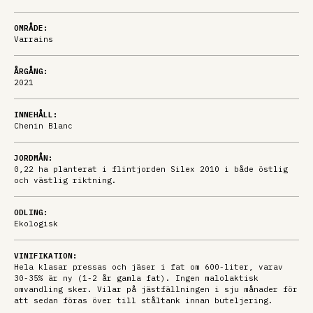
OMRÅDE:
Varrains
ÅRGÅNG:
2021
INNEHÅLL:
Chenin Blanc
JORDMÅN:
0,22 ha planterat i flintjorden Silex 2010 i både östlig
och västlig riktning.
ODLING:
Ekologisk
VINIFIKATION:
Hela klasar pressas och jäser i fat om 600-liter, varav
30-35% är ny (1-2 år gamla fat). Ingen malolaktisk
omvandling sker. Vilar på jästfällningen i sju månader för
att sedan föras över till ståltank innan buteljering.