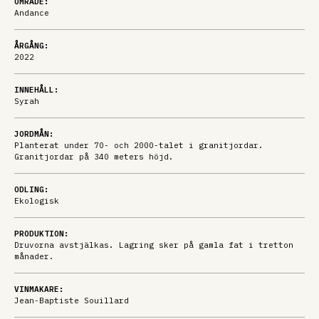
OMRÅDE:
Andance
ÅRGÅNG:
2022
INNEHÅLL:
Syrah
JORDMÅN:
Planterat under 70- och 2000-talet i granitjordar.
Granitjordar på 340 meters höjd.
ODLING:
Ekologisk
PRODUKTION:
Druvorna avstjälkas. Lagring sker på gamla fat i tretton
månader.
VINMAKARE:
Jean-Baptiste Souillard