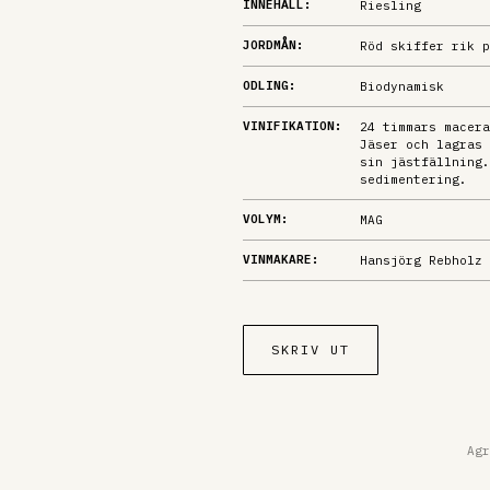
INNEHÅLL:
Riesling
JORDMÅN:
Röd skiffer rik p
ODLING:
Biodynamisk
VINIFIKATION:
24 timmars macera
Jäser och lagras 
sin jästfällning.
sedimentering.
VOLYM:
MAG
VINMAKARE:
Hansjörg Rebholz
SKRIV UT
Agr