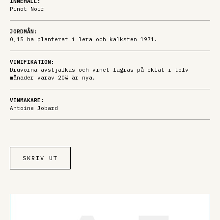
INNEHÅLL:
Pinot Noir
JORDMÅN:
0,15 ha planterat i lera och kalksten 1971.
VINIFIKATION:
Druvorna avstjälkas och vinet lagras på ekfat i tolv
månader varav 20% är nya.
VINMAKARE:
Antoine Jobard
SKRIV UT