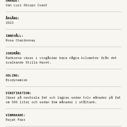
OMRÅDE:
San Luis Obispo Coast
ÅRGÅNG:
2023
INNEHÅLL:
Rosa Chardonnay
JORDMÅN:
Rankorna växer i vingårdar bara några kilometer från det
svalkande Stilla Havet.
ODLING:
Biodynamisk
VINIFIKATION:
Jäser på neutrala fat och lagras sedan tolv månader på fat
om 500 liter och sedan fem månader i ståltank.
VINMAKARE:
Rajat Parr