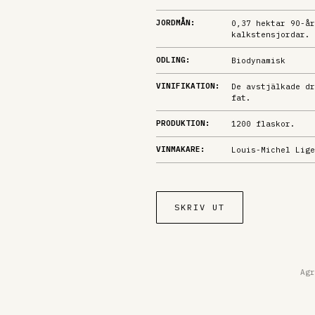
JORDMÅN:
0,37 hektar 90-år
kalkstensjordar.
ODLING:
Biodynamisk
VINIFIKATION:
De avstjälkade dr
fat.
PRODUKTION:
1200 flaskor.
VINMAKARE:
Louis-Michel Lige
SKRIV UT
Agr