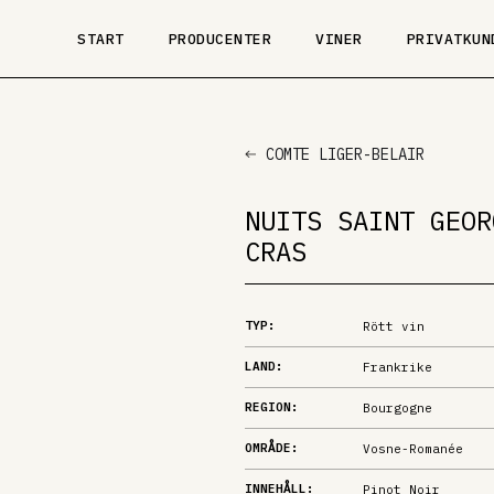
START
PRODUCENTER
VINER
PRIVATKUN
COMTE LIGER-BELAIR
NUITS SAINT GEOR
CRAS
TYP:
Rött vin
LAND:
Frankrike
REGION:
Bourgogne
OMRÅDE:
Vosne-Romanée
INNEHÅLL:
Pinot Noir