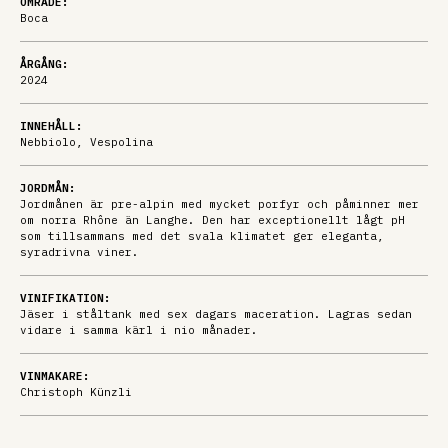
OMRÅDE:
Boca
ÅRGÅNG:
2024
INNEHÅLL:
Nebbiolo, Vespolina
JORDMÅN:
Jordmånen är pre-alpin med mycket porfyr och påminner mer
om norra Rhône än Langhe. Den har exceptionellt lågt pH
som tillsammans med det svala klimatet ger eleganta,
syradrivna viner.
VINIFIKATION:
Jäser i ståltank med sex dagars maceration. Lagras sedan
vidare i samma kärl i nio månader.
VINMAKARE:
Christoph Künzli