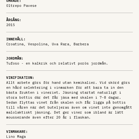
OMRÅDE:
Oltrepo Pavese
ÅRGÅNG:
2015
INNEHÅLL:
Croatina, Vespolina, Uva Rara, Barbera
JORDMÅN:
Tufoso - en kalkrik och relativt porös jordmån.
VINIFIKATION:
Allt arbete görs för hand utan kemikalier. Vid skörd görs
en hård selektering i vinmarken för att bara ta in den
bästa frukten i vineriet. Jäsning startat naturligt i
stora bottis där det får jäsa med skalen i 7-8 dagar.
Sedan flyttas vinet från skalen och får ligga på bottis
till våren när det buteljeras även om vinet inte genomgått
malolaktiskt jäsning. Det ger viner som ibland är lätt
mousserande även efter 20 år i flaskan.
VINMAKARE:
Lino Maga