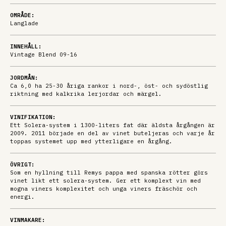
OMRÅDE:
Langlade
INNEHÅLL:
Vintage Blend 09-16
JORDMÅN:
Ca 6,0 ha 25-30 åriga rankor i nord-, öst- och sydöstlig
riktning med kalkrika lerjordar och märgel.
VINIFIKATION:
Ett Solera-system i 1300-liters fat där äldsta årgången är
2009. 2011 började en del av vinet buteljeras och varje år
toppas systemet upp med ytterligare en årgång.
ÖVRIGT:
Som en hyllning till Remys pappa med spanska rötter görs
vinet likt ett solera-system. Ger ett komplext vin med
mogna viners komplexitet och unga viners fräschör och
energi.
VINMAKARE: