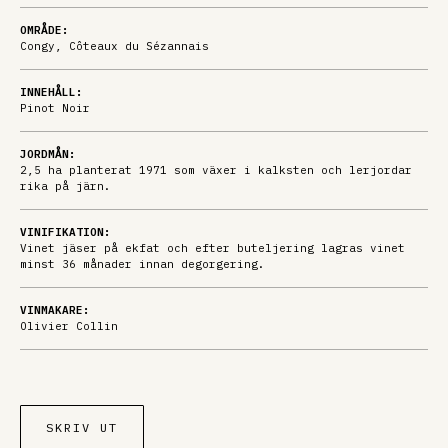
OMRÅDE:
Congy, Côteaux du Sézannais
INNEHÅLL:
Pinot Noir
JORDMÅN:
2,5 ha planterat 1971 som växer i kalksten och lerjordar
rika på järn.
VINIFIKATION:
Vinet jäser på ekfat och efter buteljering lagras vinet
minst 36 månader innan degorgering.
VINMAKARE:
Olivier Collin
SKRIV UT