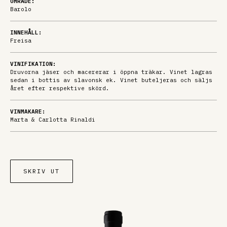
OMRÅDE:
Barolo
INNEHÅLL:
Freisa
VINIFIKATION:
Druvorna jäser och macererar i öppna träkar. Vinet lagras
sedan i bottis av slavonsk ek. Vinet buteljeras och säljs
året efter respektive skörd.
VINMAKARE:
Marta & Carlotta Rinaldi
SKRIV UT