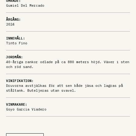
OMRÅDE:
Gumiel Del Mercado
ÅRGÅNG:
2024
INNEHÅLL:
Tinto Fino
JORDMÅN:
40-åriga rankor odlade på ca 880 meters höjd. Växer i sten
och röd sand.
VINIFIKATION:
Druvorna avstjälkas för att sen både jäsa och lagras på
ståltank. Buteljeras utan svavel.
VINMAKARE:
Goyo Garcia Viadero