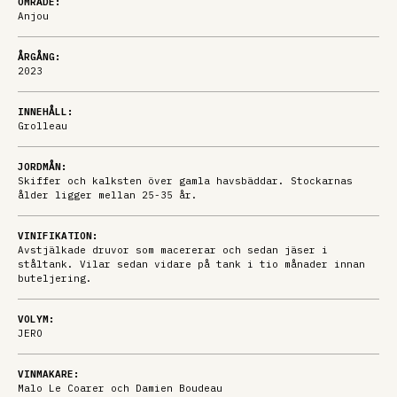
OMRÅDE:
Anjou
ÅRGÅNG:
2023
INNEHÅLL:
Grolleau
JORDMÅN:
Skiffer och kalksten över gamla havsbäddar. Stockarnas
ålder ligger mellan 25-35 år.
VINIFIKATION:
Avstjälkade druvor som macererar och sedan jäser i
ståltank. Vilar sedan vidare på tank i tio månader innan
buteljering.
VOLYM:
JERO
VINMAKARE:
Malo Le Coarer och Damien Boudeau