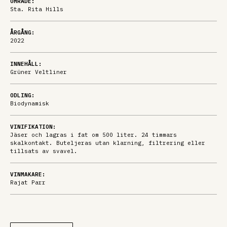
OMRÅDE:
Sta. Rita Hills
ÅRGÅNG:
2022
INNEHÅLL:
Grüner Veltliner
ODLING:
Biodynamisk
VINIFIKATION:
Jäser och lagras i fat om 500 liter. 24 timmars
skalkontakt. Buteljeras utan klarning, filtrering eller
tillsats av svavel.
VINMAKARE:
Rajat Parr