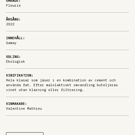
OMRÅDE:
Fleurie
ÅRGÅNG:
2022
INNEHÅLL:
Gamay
ODLING:
Ekologisk
VINIFIKATION:
Hela klasar som jäser i en kombination av cement och
använda fat. Efter malolaktiskt omvandling buteljeras
vinet utan klarning eller filtrering.
VINMAKARE:
Valentine Mathieu