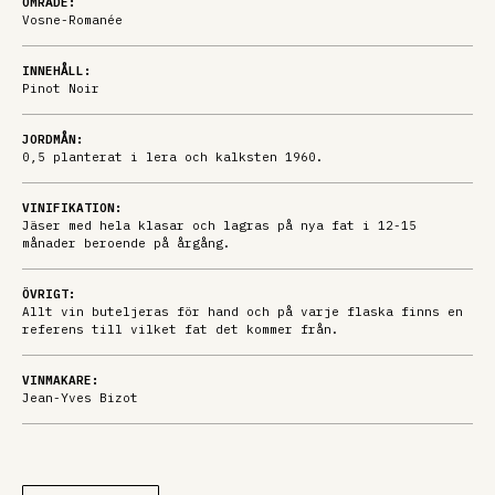
OMRÅDE:
Vosne-Romanée
INNEHÅLL:
Pinot Noir
JORDMÅN:
0,5 planterat i lera och kalksten 1960.
VINIFIKATION:
Jäser med hela klasar och lagras på nya fat i 12-15
månader beroende på årgång.
ÖVRIGT:
Allt vin buteljeras för hand och på varje flaska finns en
referens till vilket fat det kommer från.
VINMAKARE:
Jean-Yves Bizot