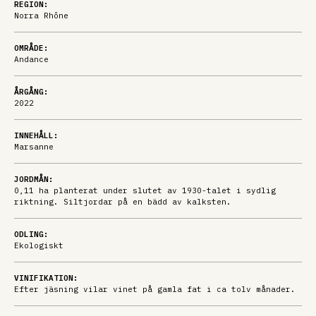
REGION:
Norra Rhône
OMRÅDE:
Andance
ÅRGÅNG:
2022
INNEHÅLL:
Marsanne
JORDMÅN:
0,11 ha planterat under slutet av 1930-talet i sydlig
riktning. Siltjordar på en bädd av kalksten.
ODLING:
Ekologiskt
VINIFIKATION:
Efter jäsning vilar vinet på gamla fat i ca tolv månader.