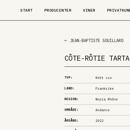
START
PRODUCENTER
VINER
PRIVATKUN
JEAN-BAPTISTE SOUILLARD
CÔTE-RÔTIE TARTA
TYP:
Rött vin
LAND:
Frankrike
REGION:
Norra Rhône
OMRÅDE:
Andance
ÅRGÅNG:
2022