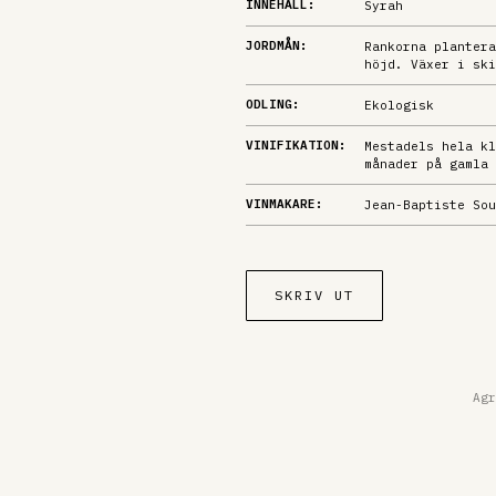
INNEHÅLL:
Syrah
JORDMÅN:
Rankorna plantera
höjd. Växer i ski
ODLING:
Ekologisk
VINIFIKATION:
Mestadels hela kl
månader på gamla 
VINMAKARE:
Jean-Baptiste Sou
SKRIV UT
Agr