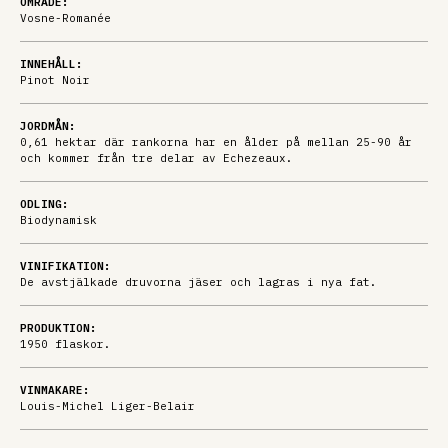
OMRÅDE:
Vosne-Romanée
INNEHÅLL:
Pinot Noir
JORDMÅN:
0,61 hektar där rankorna har en ålder på mellan 25-90 år
och kommer från tre delar av Echezeaux.
ODLING:
Biodynamisk
VINIFIKATION:
De avstjälkade druvorna jäser och lagras i nya fat.
PRODUKTION:
1950 flaskor.
VINMAKARE:
Louis-Michel Liger-Belair