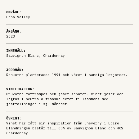
OMRÅDE:
Edna Valley
ÅRGÅNG:
2023
INNEHÅLL:
Sauvignon Blanc, Chardonnay
JORDMÅN:
Rankorna planterades 1991 och växer i sandiga lerjordar.
VINIFIKATION:
Druvorna fottrampas och jäser separat. Vinet jäser och
lagras i neutrala franska ekfat tillsammans med
jästfällningen i sju månader.
ÖVRIGT:
Vinet har fått sin inspiration från Cheverny i Loire.
Blandningen består till 60% av Sauvignon Blanc och 40%
Chardonnay.