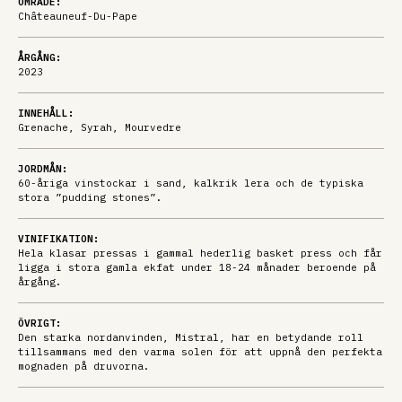
OMRÅDE:
Châteauneuf-Du-Pape
ÅRGÅNG:
2023
INNEHÅLL:
Grenache, Syrah, Mourvedre
JORDMÅN:
60-åriga vinstockar i sand, kalkrik lera och de typiska
stora ”pudding stones”.
VINIFIKATION:
Hela klasar pressas i gammal hederlig basket press och får
ligga i stora gamla ekfat under 18-24 månader beroende på
årgång.
ÖVRIGT:
Den starka nordanvinden, Mistral, har en betydande roll
tillsammans med den varma solen för att uppnå den perfekta
mognaden på druvorna.