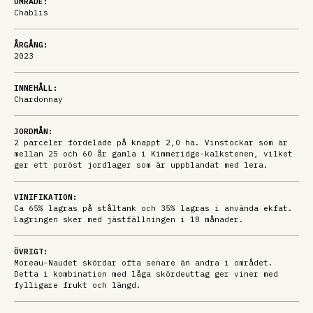
OMRÅDE:
Chablis
ÅRGÅNG:
2023
INNEHÅLL:
Chardonnay
JORDMÅN:
2 parceler fördelade på knappt 2,0 ha. Vinstockar som är
mellan 25 och 60 år gamla i Kimmeridge-kalkstenen, vilket
ger ett poröst jordlager som är uppblandat med lera.
VINIFIKATION:
Ca 65% lagras på ståltank och 35% lagras i använda ekfat.
Lagringen sker med jästfällningen i 18 månader.
ÖVRIGT:
Moreau-Naudet skördar ofta senare än andra i området.
Detta i kombination med låga skördeuttag ger viner med
fylligare frukt och längd.