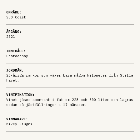
OMRÅDE:
SLO Coast
ÅRGÅNG:
2021
INNEHÅLL:
Chardonnay
JORDMÅN:
20-åriga rankor som växer bara någon kilometer från Stilla
Havet.
VINIFIKATION:
Vinet jäser spontant i fat om 228 och 500 liter och lagras
sedan på jästfällningen i 17 månader.
VINMAKARE:
Mikey Giugni