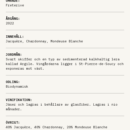
OMRÅDE:
Freterive
ÅRGÅNG:
2022
INNEHÅLL:
Jacquère, Chardonnay, Mondeuse Blanche
JORDMÅN:
Svart skiffer och en typ av sedimenterad kalkhaltig lera
kallad Argile. Vingårdarna ligger i St-Pierre-de-Soucy och
exponeras mot väst.
ODLING:
Biodynamisk
VINIFIKATION:
Jäser och lagras i behållare av glasfiber. Lagras i nio
månader.
ÖVRIGT:
40% Jacquère, 40% Chardonnay, 20% Mondeuse Blanche