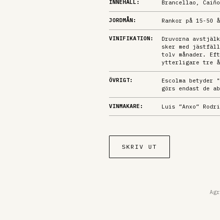
INNEHÅLL:
Brancellao, Caiño
JORDMÅN:
Rankor på 15-50 å
VINIFIKATION:
Druvorna avstjälk
sker med jästfäll
tolv månader. Eft
ytterligare tre å
ÖVRIGT:
Escolma betyder "
görs endast de ab
VINMAKARE:
Luis ”Anxo” Rodri
SKRIV UT
Agr