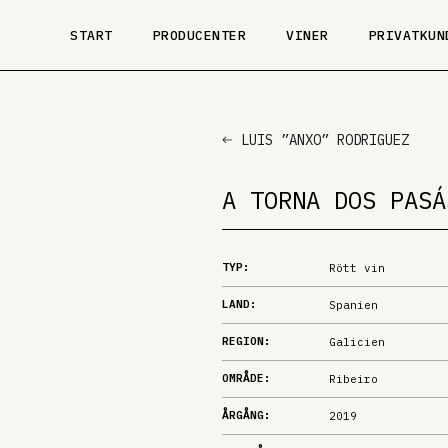
START
PRODUCENTER
VINER
PRIVATKUN
LUIS ”ANXO” RODRIGUEZ
A TORNA DOS PASÁ
TYP:
Rött vin
LAND:
Spanien
REGION:
Galicien
OMRÅDE:
Ribeiro
ÅRGÅNG:
2019