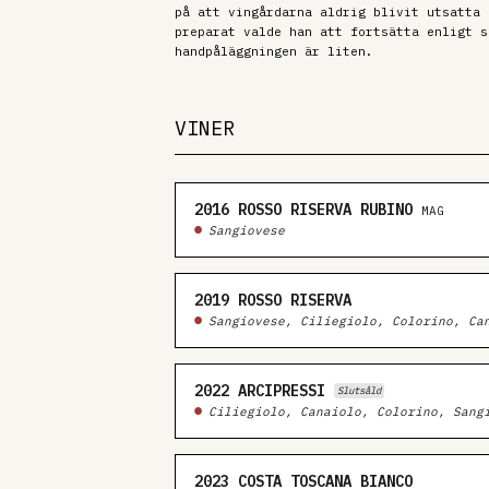
på att vingårdarna aldrig blivit utsatta 
preparat valde han att fortsätta enligt s
handpåläggningen är liten.
VINER
2016
ROSSO RISERVA RUBINO
MAG
Sangiovese
2019
ROSSO RISERVA
Sangiovese, Ciliegiolo, Colorino, Ca
2022
ARCIPRESSI
Slutsåld
Ciliegiolo, Canaiolo, Colorino, Sang
2023
COSTA TOSCANA BIANCO