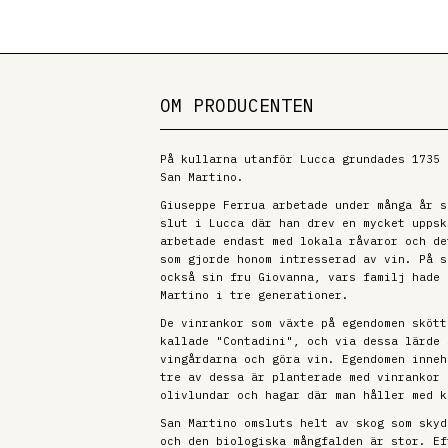
OM PRODUCENTEN
På kullarna utanför Lucca grundades 1735 
San Martino.
Giuseppe Ferrua arbetade under många år s
slut i Lucca där han drev en mycket uppsk
arbetade endast med lokala råvaror och de
som gjorde honom intresserad av vin. På s
också sin fru Giovanna, vars familj hade 
Martino i tre generationer.
De vinrankor som växte på egendomen skött
kallade "Contadini", och via dessa lärde 
vingårdarna och göra vin. Egendomen inneh
tre av dessa är planterade med vinrankor 
olivlundar och hagar där man håller med k
San Martino omsluts helt av skog som skyd
och den biologiska mångfalden är stor. Ef