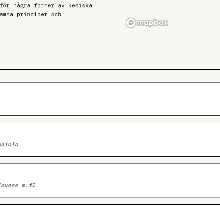
för några former av kemiska
amma principer och
naiolo
iovese m.fl.