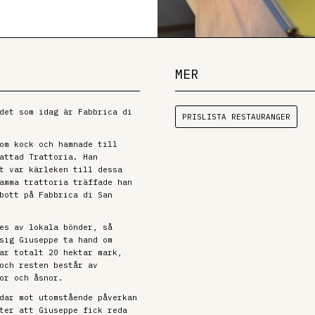
MER
det som idag är Fabbrica di
PRISLISTA RESTAURANGER
om kock och hamnade till
attad Trattoria. Han
t var kärleken till dessa
amma trattoria träffade han
bott på Fabbrica di San
es av lokala bönder, så
sig Giuseppe ta hand om
ar totalt 20 hektar mark,
och resten består av
or och åsnor.
dar mot utomstående påverkan
ter att Giuseppe fick reda