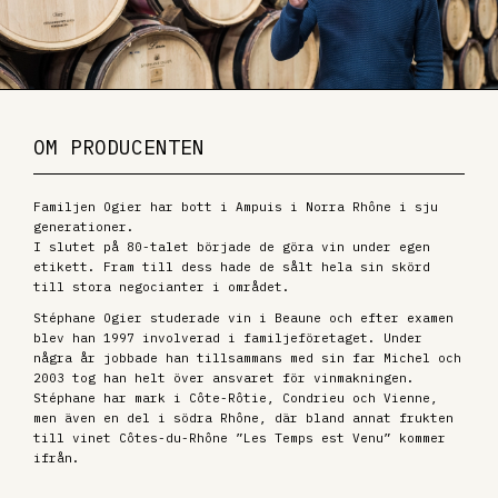
OM PRODUCENTEN
Familjen Ogier har bott i Ampuis i Norra Rhône i sju
generationer.
I slutet på 80-talet började de göra vin under egen
etikett. Fram till dess hade de sålt hela sin skörd
till stora negocianter i området.
Stéphane Ogier studerade vin i Beaune och efter examen
blev han 1997 involverad i familjeföretaget. Under
några år jobbade han tillsammans med sin far Michel och
2003 tog han helt över ansvaret för vinmakningen.
Stéphane har mark i Côte-Rôtie, Condrieu och Vienne,
men även en del i södra Rhône, där bland annat frukten
till vinet Côtes-du-Rhône ”Les Temps est Venu” kommer
ifrån.